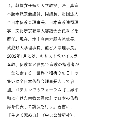
了。敦賀女子短期大学教授、浄土真宗
本願寺派宗会議員、同議長、財団法人
全日本仏教会理事長、日本宗教連盟理
事、文化庁宗教法人審議会委員などを
歴任。現在、浄土真宗本願寺派総長、
武蔵野大学理事長、龍谷大学理事長。
2002年1月には、キリスト教やイスラ
ム教、仏教など世界12宗教の指導者が
一堂に会する「世界平和祈りの日」の
集いに全日本仏教会理事長として参
加。バチカンでのフォーラム『世界平
和に向けた宗教の貢献』で日本の仏教
界を代表して講演を行う。著書に、
『生きて死ぬ力』（中央公論新社）、